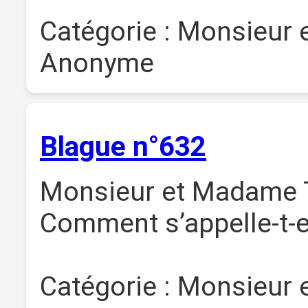
Catégorie : Monsieur 
Anonyme
Blague n°632
Monsieur et Madame Ta
Comment s’appelle-t-el
Catégorie : Monsieur 