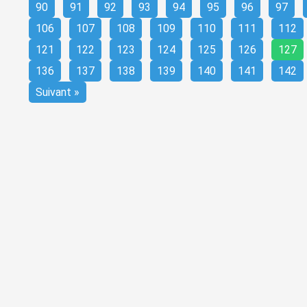
90
91
92
93
94
95
96
97
106
107
108
109
110
111
112
121
122
123
124
125
126
127
136
137
138
139
140
141
142
Suivant »